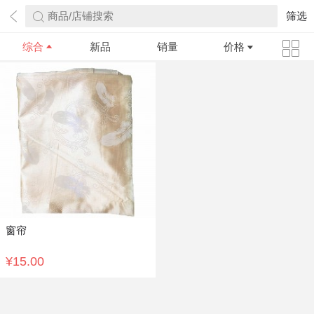
商品/店铺搜索
筛选
综合
新品
销量
价格
窗帘
¥15.00