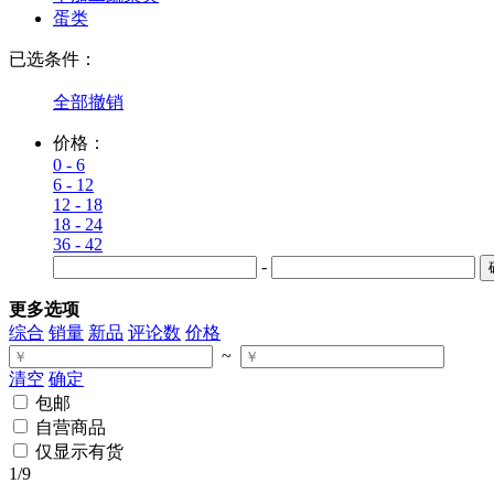
蛋类
已选条件：
全部撤销
价格：
0 - 6
6 - 12
12 - 18
18 - 24
36 - 42
-
更多选项
综合
销量
新品
评论数
价格
~
清空
确定
包邮
自营商品
仅显示有货
1
/9