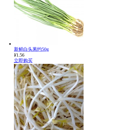
新鲜白头葱约50g
¥
1.56
立即购买