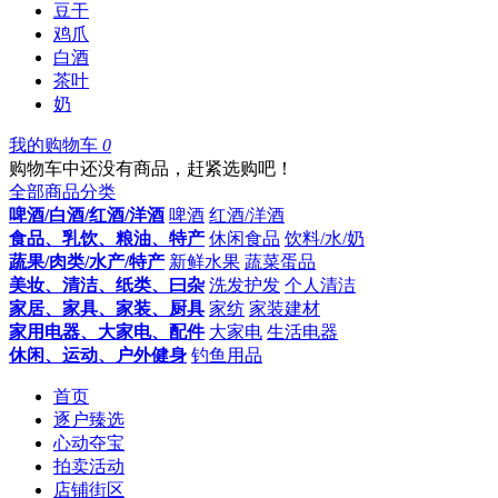
豆干
鸡爪
白酒
茶叶
奶
我的购物车
0
购物车中还没有商品，赶紧选购吧！
全部商品分类
啤酒/白酒/红酒/洋酒
啤酒
红酒/洋酒
食品、乳饮、粮油、特产
休闲食品
饮料/水/奶
蔬果/肉类/水产/特产
新鲜水果
蔬菜蛋品
美妆、清洁、纸类、曰杂
洗发护发
个人清洁
家居、家具、家装、厨具
家纺
家装建材
家用电器、大家电、配件
大家电
生活电器
休闲、运动、户外健身
钓鱼用品
首页
逐户臻选
心动夺宝
拍卖活动
店铺街区