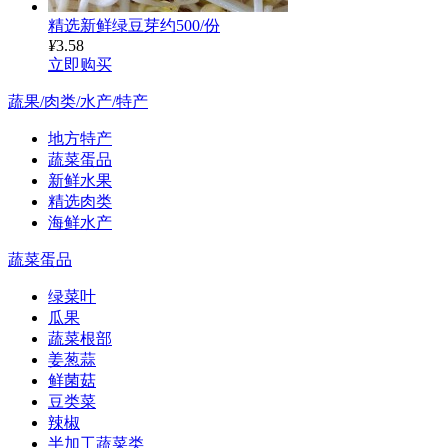
精选新鲜绿豆芽约500/份
¥
3.58
立即购买
蔬果/肉类/水产/特产
地方特产
蔬菜蛋品
新鲜水果
精选肉类
海鲜水产
蔬菜蛋品
绿菜叶
瓜果
蔬菜根部
姜葱蒜
鲜菌菇
豆类菜
辣椒
半加工蔬菜类