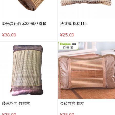
磨光炭化竹席3种规格选择
法莱绒 棉枕115
¥38.00
¥25.00
藤冰丝面 竹棉枕
金砖竹席 棉枕
¥28.00
¥28.00