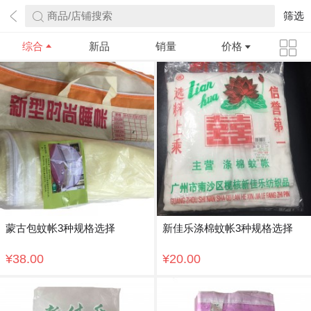
商品/店铺搜索
筛选
综合
新品
销量
价格
蒙古包蚊帐3种规格选择
新佳乐涤棉蚊帐3种规格选择
¥38.00
¥20.00