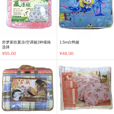
舒梦家纺夏凉/空调被2种规格
1.5m白鸭被
选择
¥55.00
¥48.00