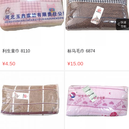
快速
导航
利生童巾 8110
标马毛巾 6874
¥4.50
¥15.00