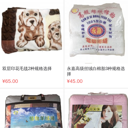
双层印花毛毯2种规格选择
永嘉高级丝绒白棉胎3种规格选
择
¥65.00
¥45.00