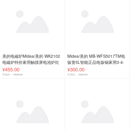
美的电磁炉Midea/美的 WK2102
Midea/美的 MB-WFS5017TM电
电磁炉特价家用触摸屏电池炉灶
饭煲5L智能正品电饭锅家用3-4-
正品 已爆售百万多台 防滑触摸屏
6-7-8人 下单立减20 精研柴火饭
¥455.00
¥300.00
一键爆炒
涡轮防溢
市场价：
¥546.00
市场价：
¥360.00