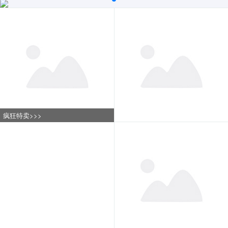
疯狂特卖>>>