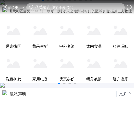
品质臻选,便宜有好货！
定位中...
广州天河区当天22.00前下单,明曰到货.未指定到货时间的区域,则依据第三方物流配送规则为
逐家街区
蔬果生鲜
中外名酒
休闲食品
粮油调味
洗发护发
家用电器
优惠拼价
积分换购
逐户渔乐
隐私声明
更多
联营商业合作
逐户日日新,新鲜无忧
黄金广告位置招商说明
连环红包优惠大放送
联系方式