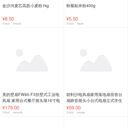
金沙河麦芯高筋小麦粉1kg
秋菊粘米粉400g
¥8.50
¥5.50
市场价：
¥10.20
市场价：
¥6.60
美的壁扇FW40-F3挂壁式工业电
碧利沙电风扇家用落地扇宿舍台
风扇 家用台式餐厅摇头墙16寸电
扇静音摇头小台式电扇立式学生
扇 热销壁扇 团购优选 3档风速
风扇
¥179.00
¥59.00
市场价：
¥214.79
市场价：
¥70.80