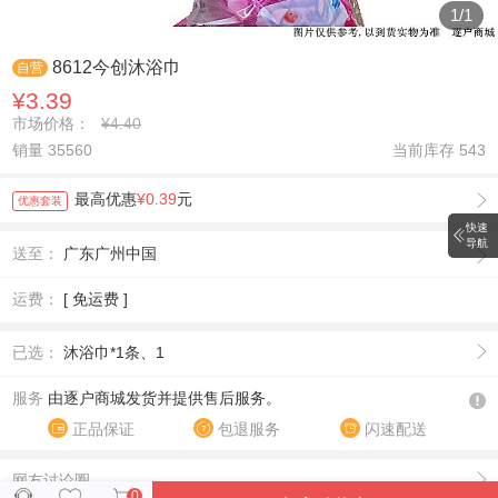
1
/
1
8612今创沐浴巾
自营
¥3.39
市场价格：
¥4.40
销量 35560
当前库存
543
最高优惠
¥0.39
元
优惠套装
快速
导航
送至：
广东广州中国
运费：
[ 免运费 ]
已选：
沐浴巾*1条、1
服务
由逐户商城发货并提供售后服务。
正品保证
包退服务
闪速配送
网友讨论圈
0