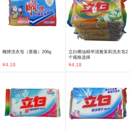
雕牌洗衣皂（蔷薇）206g
立白椰油精华清雅茉莉洗衣皂2
个规格选择
¥4.18
¥4.18