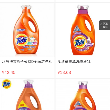
快速
导航
汰渍洗衣液全效360全面洁净3L
汰渍薰衣草洗衣液1L
¥42.45
¥18.68