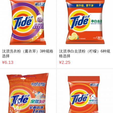
汰渍洗衣粉（薰衣草）3种规格
汰渍净白去渍粉（柠檬）6种规
选择
格选择
¥6.13
¥2.25