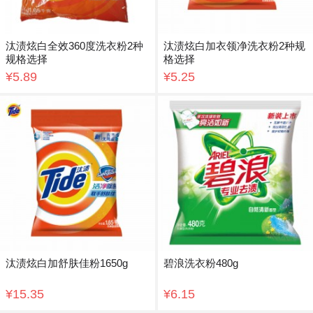
汰渍炫白全效360度洗衣粉2种
汰渍炫白加衣领净洗衣粉2种规
规格选择
格选择
¥5.89
¥5.25
汰渍炫白加舒肤佳粉1650g
碧浪洗衣粉480g
¥15.35
¥6.15