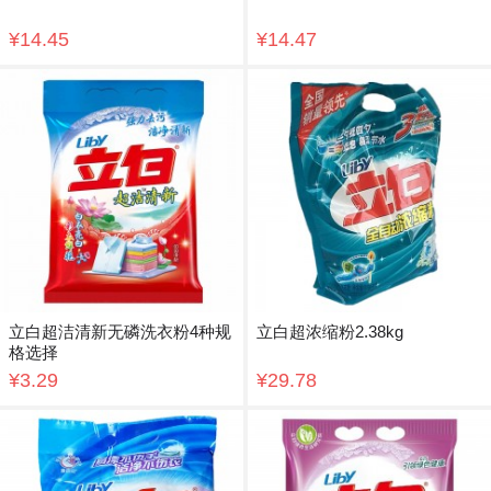
¥14.45
¥14.47
立白超洁清新无磷洗衣粉4种规
立白超浓缩粉2.38kg
格选择
¥3.29
¥29.78