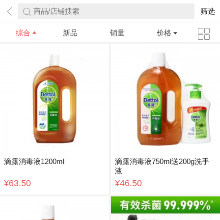
商品/店铺搜索
筛选
综合
新品
销量
价格
滴露消毒液1200ml
滴露消毒液750ml送200g洗手
液
¥63.50
¥46.50