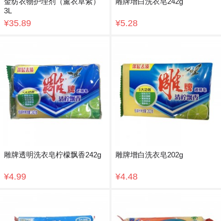
金纺衣物护理剂（薰衣草紫）
雕牌增白洗衣皂242g
3L
¥35.89
¥5.28
雕牌透明洗衣皂柠檬飘香242g
雕牌增白洗衣皂202g
¥4.99
¥4.48