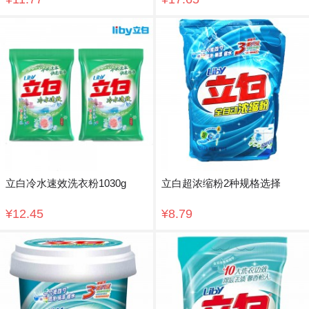
立白冷水速效洗衣粉1030g
立白超浓缩粉2种规格选择
¥12.45
¥8.79