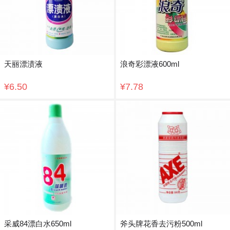
天丽漂渍液
浪奇彩漂液600ml
¥6.50
¥7.78
采威84漂白水650ml
斧头牌花香去污粉500ml