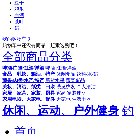
豆干
鸡爪
白酒
茶叶
奶
我的购物车
0
购物车中还没有商品，赶紧选购吧！
全部商品分类
啤酒/白酒/红酒/洋酒
啤酒
红酒/洋酒
食品、乳饮、粮油、特产
休闲食品
饮料/水/奶
蔬果/肉类/水产/特产
新鲜水果
蔬菜蛋品
美妆、清洁、纸类、曰杂
洗发护发
个人清洁
家居、家具、家装、厨具
家纺
家装建材
家用电器、大家电、配件
大家电
生活电器
休闲、运动、户外健身
钓
首页