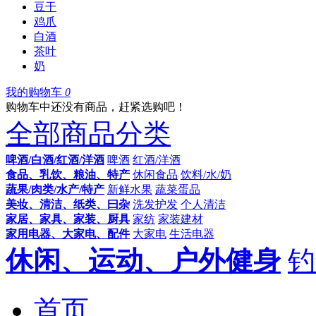
豆干
鸡爪
白酒
茶叶
奶
我的购物车
0
购物车中还没有商品，赶紧选购吧！
全部商品分类
啤酒/白酒/红酒/洋酒
啤酒
红酒/洋酒
食品、乳饮、粮油、特产
休闲食品
饮料/水/奶
蔬果/肉类/水产/特产
新鲜水果
蔬菜蛋品
美妆、清洁、纸类、曰杂
洗发护发
个人清洁
家居、家具、家装、厨具
家纺
家装建材
家用电器、大家电、配件
大家电
生活电器
休闲、运动、户外健身
钓
首页