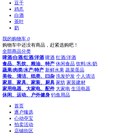
豆干
鸡爪
白酒
茶叶
奶
我的购物车
0
购物车中还没有商品，赶紧选购吧！
全部商品分类
啤酒/白酒/红酒/洋酒
啤酒
红酒/洋酒
食品、乳饮、粮油、特产
休闲食品
饮料/水/奶
蔬果/肉类/水产/特产
新鲜水果
蔬菜蛋品
美妆、清洁、纸类、曰杂
洗发护发
个人清洁
家居、家具、家装、厨具
家纺
家装建材
家用电器、大家电、配件
大家电
生活电器
休闲、运动、户外健身
钓鱼用品
首页
逐户臻选
心动夺宝
拍卖活动
店铺街区