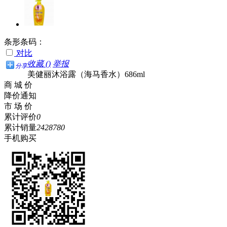
条形条码：
对比
收藏 (
)
举报
分享
美健丽沐浴露（海马香水）686ml
商 城 价
降价通知
市 场 价
累计评价
0
累计销量
2428780
手机购买