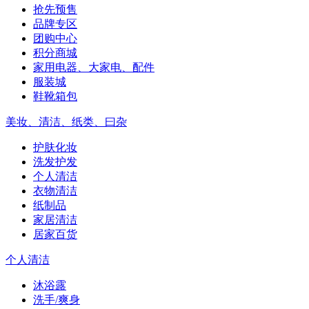
抢先预售
品牌专区
团购中心
积分商城
家用电器、大家电、配件
服装城
鞋靴箱包
美妆、清洁、纸类、曰杂
护肤化妆
洗发护发
个人清洁
衣物清洁
纸制品
家居清洁
居家百货
个人清洁
沐浴露
洗手/爽身