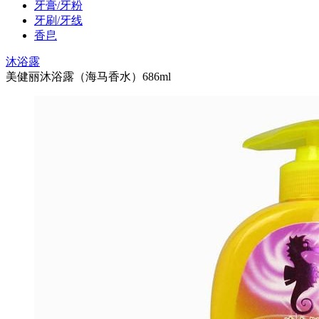
牙膏/牙粉
牙刷/牙线
香皀
沐浴露
美健丽沐浴露（海马香水）686ml