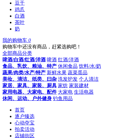
豆干
鸡爪
白酒
茶叶
奶
我的购物车
0
购物车中还没有商品，赶紧选购吧！
全部商品分类
啤酒/白酒/红酒/洋酒
啤酒
红酒/洋酒
食品、乳饮、粮油、特产
休闲食品
饮料/水/奶
蔬果/肉类/水产/特产
新鲜水果
蔬菜蛋品
美妆、清洁、纸类、曰杂
洗发护发
个人清洁
家居、家具、家装、厨具
家纺
家装建材
家用电器、大家电、配件
大家电
生活电器
休闲、运动、户外健身
钓鱼用品
首页
逐户臻选
心动夺宝
拍卖活动
店铺街区