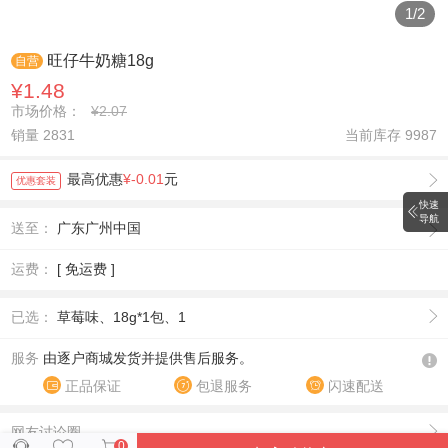
1
/
2
旺仔牛奶糖18g
自营
¥1.48
市场价格：
¥2.07
销量 2831
当前库存
9987
最高优惠
¥-0.01
元
优惠套装
快速
导航
送至：
广东广州中国
运费：
[ 免运费 ]
已选：
草莓味、18g*1包、1
服务
由逐户商城发货并提供售后服务。
正品保证
包退服务
闪速配送
网友讨论圈
0