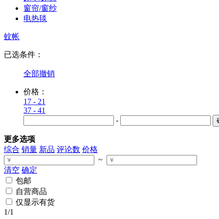
窗帘/窗纱
电热毯
蚊帐
已选条件：
全部撤销
价格：
17 - 21
37 - 41
-
更多选项
综合
销量
新品
评论数
价格
~
清空
确定
包邮
自营商品
仅显示有货
1
/1