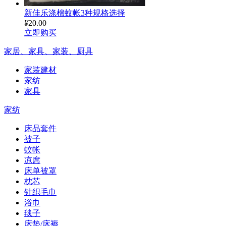
新佳乐涤棉蚊帐3种规格选择
¥
20.00
立即购买
家居、家具、家装、厨具
家装建材
家纺
家具
家纺
床品套件
被子
蚊帐
凉席
床单被罩
枕芯
针织毛巾
浴巾
毯子
床垫/床褥