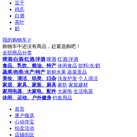
豆干
鸡爪
白酒
茶叶
奶
我的购物车
0
购物车中还没有商品，赶紧选购吧！
全部商品分类
啤酒/白酒/红酒/洋酒
啤酒
红酒/洋酒
食品、乳饮、粮油、特产
休闲食品
饮料/水/奶
蔬果/肉类/水产/特产
新鲜水果
蔬菜蛋品
美妆、清洁、纸类、曰杂
洗发护发
个人清洁
家居、家具、家装、厨具
家纺
家装建材
家用电器、大家电、配件
大家电
生活电器
休闲、运动、户外健身
钓鱼用品
首页
逐户臻选
心动夺宝
拍卖活动
店铺街区