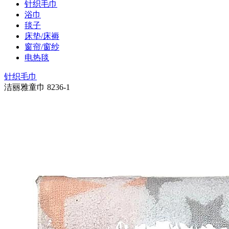
针织毛巾
浴巾
毯子
床垫/床褥
窗帘/窗纱
电热毯
针织毛巾
洁丽雅童巾 8236-1