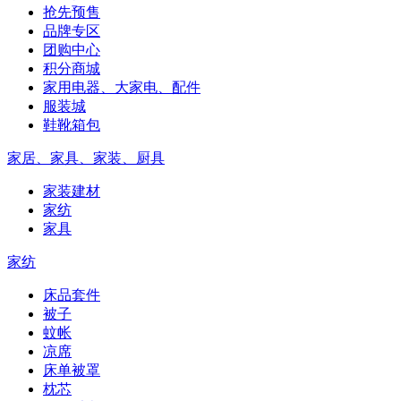
抢先预售
品牌专区
团购中心
积分商城
家用电器、大家电、配件
服装城
鞋靴箱包
家居、家具、家装、厨具
家装建材
家纺
家具
家纺
床品套件
被子
蚊帐
凉席
床单被罩
枕芯