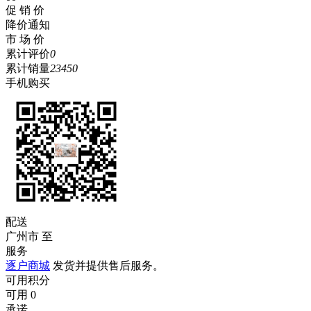
促 销 价
降价通知
市 场 价
累计评价
0
累计销量
23450
手机购买
配送
广州市
至
服务
逐户商城
发货并提供售后服务。
可用积分
可用
0
承诺