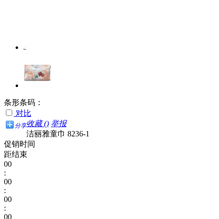
条形条码：
对比
收藏 (
)
举报
分享
洁丽雅童巾 8236-1
促销时间
距结束
00
:
00
:
00
:
00