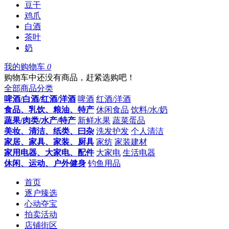
豆干
鸡爪
白酒
茶叶
奶
我的购物车
0
购物车中还没有商品，赶紧选购吧！
全部商品分类
啤酒/白酒/红酒/洋酒
啤酒
红酒/洋酒
食品、乳饮、粮油、特产
休闲食品
饮料/水/奶
蔬果/肉类/水产/特产
新鲜水果
蔬菜蛋品
美妆、清洁、纸类、曰杂
洗发护发
个人清洁
家居、家具、家装、厨具
家纺
家装建材
家用电器、大家电、配件
大家电
生活电器
休闲、运动、户外健身
钓鱼用品
首页
逐户臻选
心动夺宝
拍卖活动
店铺街区