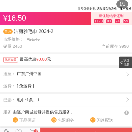
1
/
1
¥16.50
距促销结束还剩:
:
1173
03
24
58
:
:
洁丽雅毛巾 2034-2
自营
市场价格：
¥21.45
销量 2450
当前库存
9990
最高优惠
¥0.00
元
优惠套装
快速
导航
送至：
广东广州中国
运费：
[ 免运费 ]
已选：
毛巾*1条、1
服务
由逐户商城发货并提供售后服务。
正品保证
包退服务
闪速配送
0