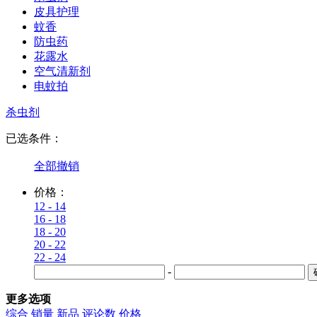
皮具护理
蚊香
防虫药
花露水
空气清新剂
电蚊拍
杀虫剂
已选条件：
全部撤销
价格：
12 - 14
16 - 18
18 - 20
20 - 22
22 - 24
-
更多选项
综合
销量
新品
评论数
价格