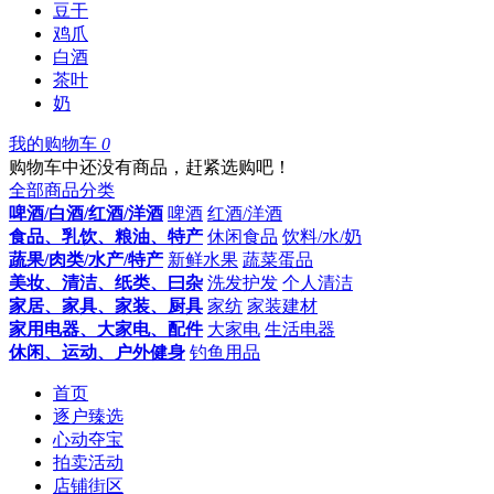
豆干
鸡爪
白酒
茶叶
奶
我的购物车
0
购物车中还没有商品，赶紧选购吧！
全部商品分类
啤酒/白酒/红酒/洋酒
啤酒
红酒/洋酒
食品、乳饮、粮油、特产
休闲食品
饮料/水/奶
蔬果/肉类/水产/特产
新鲜水果
蔬菜蛋品
美妆、清洁、纸类、曰杂
洗发护发
个人清洁
家居、家具、家装、厨具
家纺
家装建材
家用电器、大家电、配件
大家电
生活电器
休闲、运动、户外健身
钓鱼用品
首页
逐户臻选
心动夺宝
拍卖活动
店铺街区