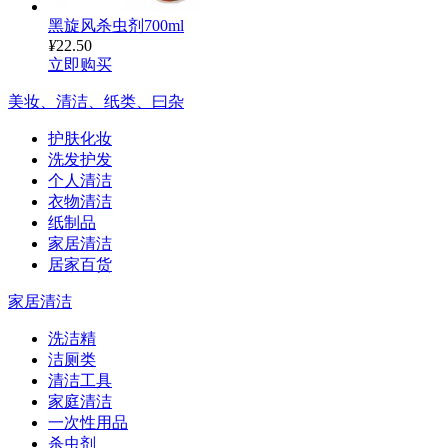
黑旋风杀虫剂700ml
¥
22.50
立即购买
美妆、清洁、纸类、曰杂
护肤化妆
洗发护发
个人清洁
衣物清洁
纸制品
家居清洁
居家百货
家居清洁
洗洁精
洁厕类
清洁工具
家庭清洁
一次性用品
杀虫剂