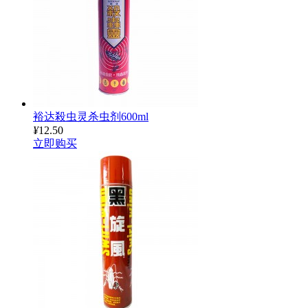
裕达殺虫灵杀虫剂600ml
¥
12.50
立即购买