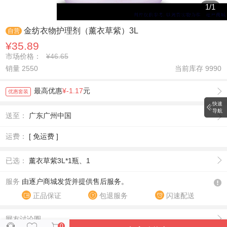
1
/
1
金纺衣物护理剂（薰衣草紫）3L
自营
¥35.89
市场价格：
¥46.65
销量 2550
当前库存
9990
最高优惠
¥-1.17
元
优惠套装
快速
导航
送至：
广东广州中国
运费：
[ 免运费 ]
已选：
薰衣草紫3L*1瓶、1
服务
由逐户商城发货并提供售后服务。
正品保证
包退服务
闪速配送
网友讨论圈
0