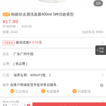
1
/
5
柏丽丝去屑洗发露400ml 5种功效香型
自营
¥17.89
市场价格：
¥23.25
销量 2540
当前库存
9990
最高优惠
¥-0.05
元
优惠套装
快速
导航
送至：
广东广州中国
运费：
[ 免运费 ]
已选：
滋养去屑、400ml*1瓶、1
服务
由逐户商城发货并提供售后服务。
正品保证
包退服务
闪速配送
网友讨论圈
0