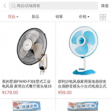
商品/店铺搜索
筛选
综合
新品
销量
价格
美的壁扇FW40-F3挂壁式工业
碧利沙电风扇家用落地扇宿舍
电风扇 家用台式餐厅摇头墙16
台扇静音摇头小台式电扇立式
寸电扇 热销壁扇 团购优选 3档
学生风扇
¥179.00
¥59.00
风速