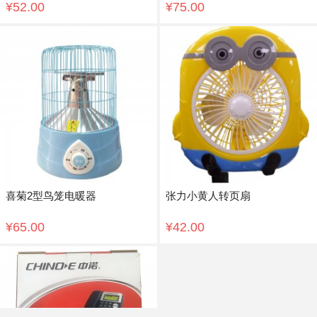
¥52.00
¥75.00
喜菊2型鸟笼电暖器
张力小黄人转页扇
¥65.00
¥42.00