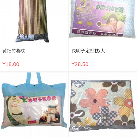
黄细竹棉枕
决明子定型枕/大
¥18.00
¥28.50