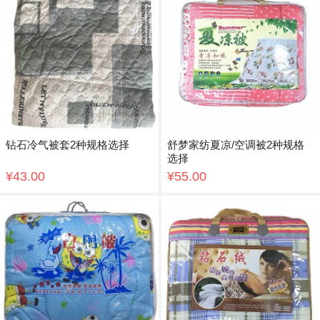
钻石冷气被套2种规格选择
舒梦家纺夏凉/空调被2种规格
选择
¥43.00
¥55.00