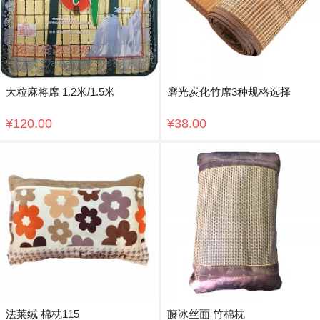
大粒麻将席 1.2米/1.5米
磨光炭化竹席3种规格选择
¥120.00
¥38.00
法莱绒 棉枕115
藤冰丝面 竹棉枕