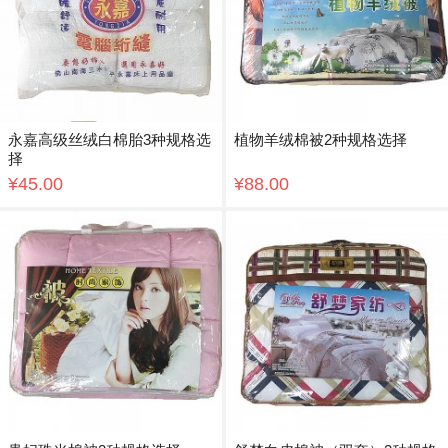
永嘉高级丝绒白棉胎3种规格选
植物羊绒棉被2种规格选择
择
¥45.00
¥88.00