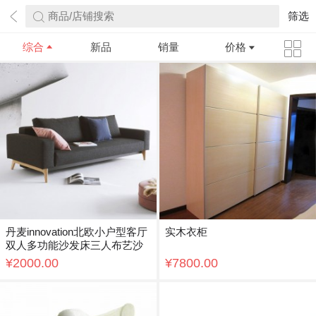
商品/店铺搜索
筛选
综合
新品
销量
价格
丹麦innovation北欧小户型客厅
实木衣柜
双人多功能沙发床三人布艺沙
发IDUN 原创设计 独立簧坐垫
¥2000.00
¥7800.00
欧美同款 欧标品质