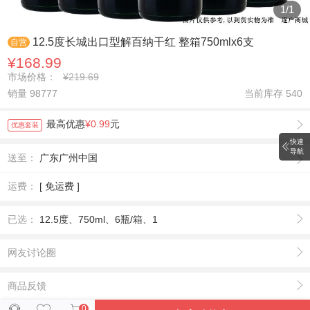
1
/
1
12.5度长城出口型解百纳干红 整箱750mlx6支
自营
¥168.99
市场价格：
¥219.69
销量 98777
当前库存
540
最高优惠
¥0.99
元
优惠套装
快速
导航
送至：
广东广州中国
运费：
[ 免运费 ]
已选：
12.5度、750ml、6瓶/箱、1
网友讨论圈
商品反馈
0