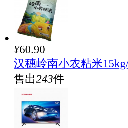
¥
60.90
汉穗岭南小农粘米15kg
售出
243
件