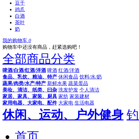
豆干
鸡爪
白酒
茶叶
奶
我的购物车
0
购物车中还没有商品，赶紧选购吧！
全部商品分类
啤酒/白酒/红酒/洋酒
啤酒
红酒/洋酒
食品、乳饮、粮油、特产
休闲食品
饮料/水/奶
蔬果/肉类/水产/特产
新鲜水果
蔬菜蛋品
美妆、清洁、纸类、曰杂
洗发护发
个人清洁
家居、家具、家装、厨具
家纺
家装建材
家用电器、大家电、配件
大家电
生活电器
休闲、运动、户外健身
钓
首页