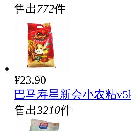
售出
772
件
¥
23.90
巴马寿星新会小农粘v5k
售出
3210
件