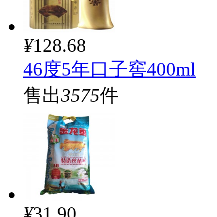
¥
128.68
46度5年口子窖400ml
售出
3575
件
¥
31.90