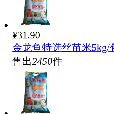
¥
31.90
金龙鱼特选丝苗米5kg/
售出
2450
件