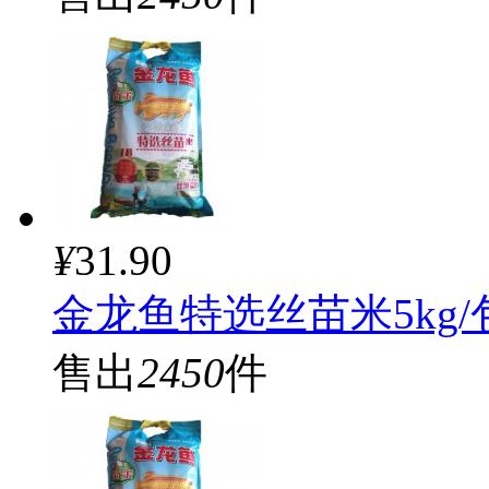
¥
31.90
金龙鱼特选丝苗米5kg/
售出
2450
件