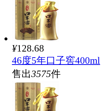
¥
128.68
46度5年口子窖400ml
售出
3575
件