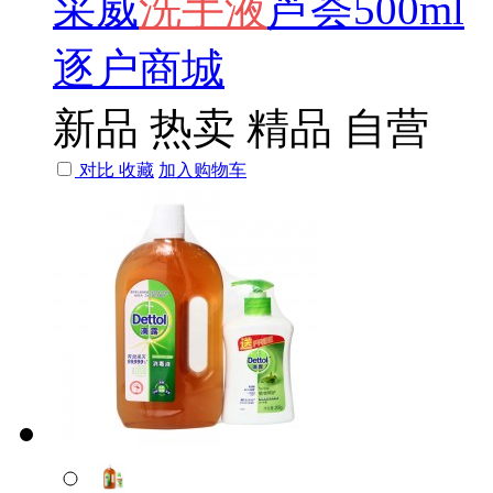
采威
洗手
液
芦荟500ml
逐户商城
新品
热卖
精品
自营
对比
收藏
加入购物车