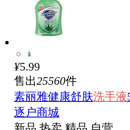
¥
5.99
售出
25560
件
素丽雅健康舒肤
洗手
液
逐户商城
新品
热卖
精品
自营