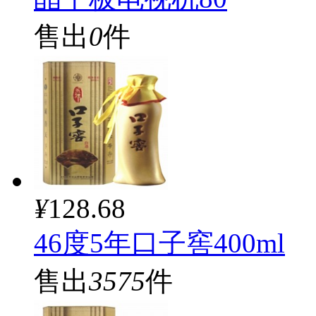
售出
0
件
¥
128.68
46度5年口子窖400ml
售出
3575
件