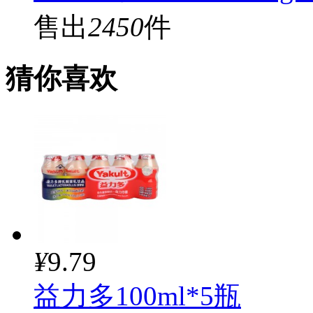
售出
2450
件
猜你喜欢
¥
9.79
益力多100ml*5瓶