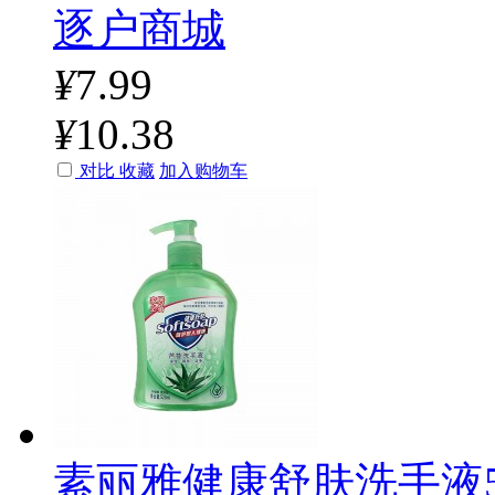
逐户商城
¥
7.99
¥
10.38
对比
收藏
加入购物车
素丽雅健康舒肤洗手液52